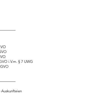
SGVO
SGVO
SGVO
V.m. § 7 UWG
SGVO
e Auskunfteien