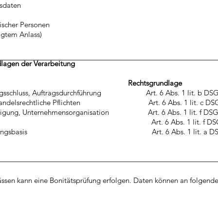
sdaten
tischer Personen
igtem Anlass)
lagen der Verarbeitung
tsgrundlage
tragsschluss, Auftragsdurchführung Art. 6 Abs. 1 lit. b D
und handelsrechtliche Pflichten Art. 6 Abs. 1 lit. c D
rteidigung, Unternehmensorganisation Art. 6 Abs. 1 lit. f D
werbung Art. 6 Abs. 1 lit. f DSGVO i.
 Einwilligungsbasis Art. 6 Abs. 1 lit. a D
ässen kann eine Bonitätsprüfung erfolgen. Daten können an folgend